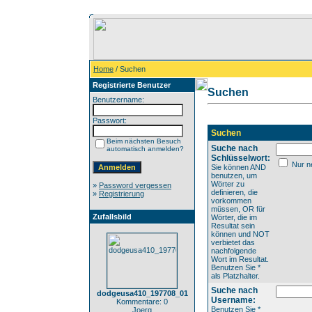
Home
/ Suchen
Registrierte Benutzer
Suchen
Benutzername:
Passwort:
Suchen
Beim nächsten Besuch
Suche nach
automatisch anmelden?
Schlüsselwort:
Nur ne
Sie können AND
benutzen, um
Wörter zu
»
Password vergessen
definieren, die
»
Registrierung
vorkommen
müssen, OR für
Zufallsbild
Wörter, die im
Resultat sein
können und NOT
verbietet das
nachfolgende
Wort im Resultat.
Benutzen Sie *
als Platzhalter.
Suche nach
dodgeusa410_197708_01
Username:
Kommentare: 0
Benutzen Sie *
Joerg