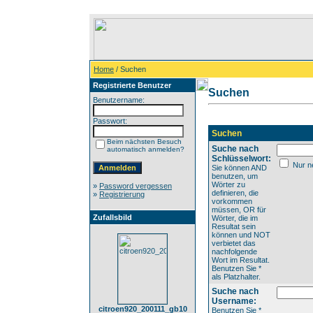
Home
/ Suchen
Registrierte Benutzer
Suchen
Benutzername:
Passwort:
Suchen
Beim nächsten Besuch
Suche nach
automatisch anmelden?
Schlüsselwort:
Nur ne
Sie können AND
benutzen, um
Wörter zu
»
Password vergessen
definieren, die
»
Registrierung
vorkommen
müssen, OR für
Zufallsbild
Wörter, die im
Resultat sein
können und NOT
verbietet das
nachfolgende
Wort im Resultat.
Benutzen Sie *
als Platzhalter.
Suche nach
Username:
citroen920_200111_gb10
Benutzen Sie *