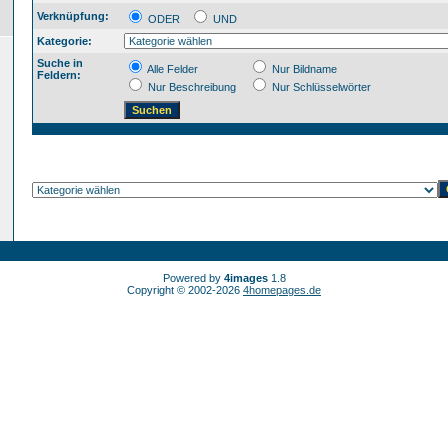
Verknüpfung:
ODER
UND
Kategorie:
Suche in
Alle Felder
Nur Bildname
Feldern:
Nur Beschreibung
Nur Schlüsselwörter
Powered by
4images
1.8
Copyright © 2002-2026
4homepages.de