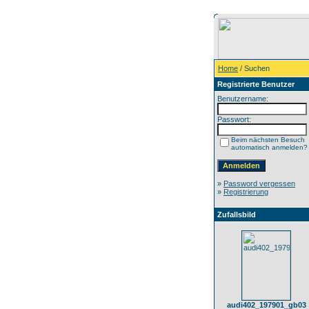
Home
/ Suchen
Registrierte Benutzer
Benutzername:
Passwort:
Beim nächsten Besuch
automatisch anmelden?
»
Password vergessen
»
Registrierung
Zufallsbild
audi402_197901_gb03