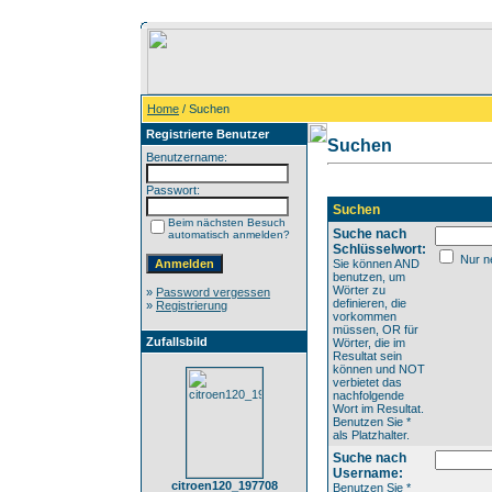
Home
/ Suchen
Registrierte Benutzer
Suchen
Benutzername:
Passwort:
Suchen
Beim nächsten Besuch
Suche nach
automatisch anmelden?
Schlüsselwort:
Nur ne
Sie können AND
benutzen, um
Wörter zu
»
Password vergessen
definieren, die
»
Registrierung
vorkommen
müssen, OR für
Zufallsbild
Wörter, die im
Resultat sein
können und NOT
verbietet das
nachfolgende
Wort im Resultat.
Benutzen Sie *
als Platzhalter.
Suche nach
Username:
citroen120_197708
Benutzen Sie *