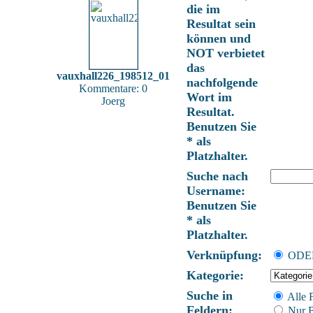
die im
Resultat sein
können und
NOT verbietet
das
vauxhall226_198512_01
nachfolgende
Kommentare: 0
Wort im
Joerg
Resultat.
Benutzen Sie
* als
Platzhalter.
Suche nach
Username:
Benutzen Sie
* als
Platzhalter.
Verknüpfung:
OD
Kategorie:
Suche in
Alle 
Feldern:
Nur B