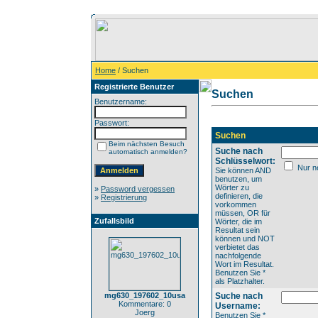
Home
/ Suchen
Registrierte Benutzer
Suchen
Benutzername:
Passwort:
Suchen
Beim nächsten Besuch
Suche nach
automatisch anmelden?
Schlüsselwort:
Nur ne
Sie können AND
benutzen, um
Wörter zu
»
Password vergessen
definieren, die
»
Registrierung
vorkommen
müssen, OR für
Zufallsbild
Wörter, die im
Resultat sein
können und NOT
verbietet das
nachfolgende
Wort im Resultat.
Benutzen Sie *
als Platzhalter.
mg630_197602_10usa
Suche nach
Kommentare: 0
Username:
Joerg
Benutzen Sie *