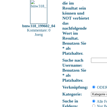
die im
Resultat sein
können und
NOT verbietet
das
bmw318_199602_04
nachfolgende
Kommentare: 0
Wort im
Joerg
Resultat.
Benutzen Sie
* als
Platzhalter.
Suche nach
Username:
Benutzen Sie
* als
Platzhalter.
Verknüpfung:
ODE
Kategorie:
Suche in
Alle F
Feldern:
Nur Be