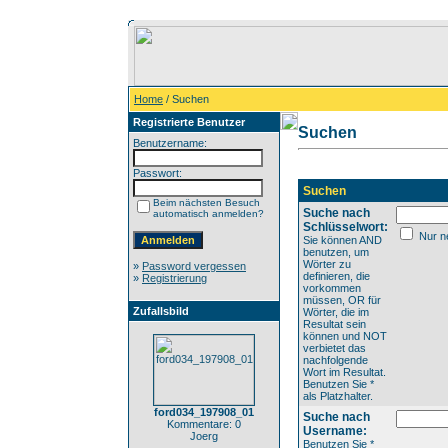
Home
/ Suchen
Registrierte Benutzer
Suchen
Benutzername:
Passwort:
Suchen
Beim nächsten Besuch
Suche nach
automatisch anmelden?
Schlüsselwort:
Nur ne
Sie können AND
benutzen, um
Wörter zu
»
Password vergessen
definieren, die
»
Registrierung
vorkommen
müssen, OR für
Zufallsbild
Wörter, die im
Resultat sein
können und NOT
verbietet das
nachfolgende
Wort im Resultat.
Benutzen Sie *
als Platzhalter.
ford034_197908_01
Suche nach
Kommentare: 0
Username:
Joerg
Benutzen Sie *