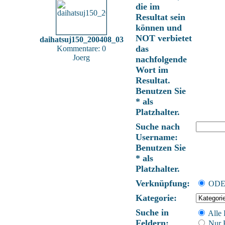
die im
Resultat sein
können und
NOT verbietet
daihatsuj150_200408_03
das
Kommentare: 0
Joerg
nachfolgende
Wort im
Resultat.
Benutzen Sie
* als
Platzhalter.
Suche nach
Username:
Benutzen Sie
* als
Platzhalter.
Verknüpfung:
OD
Kategorie:
Suche in
Alle 
Feldern:
Nur B