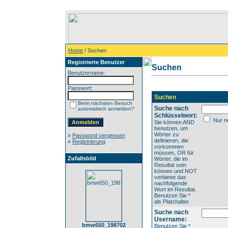
Home
/ Suchen
Registrierte Benutzer
Suchen
Benutzername:
Passwort:
Suchen
Beim nächsten Besuch
Suche nach
automatisch anmelden?
Schlüsselwort:
Nur ne
Sie können AND
benutzen, um
Wörter zu
»
Password vergessen
definieren, die
»
Registrierung
vorkommen
müssen, OR für
Zufallsbild
Wörter, die im
Resultat sein
können und NOT
verbietet das
nachfolgende
Wort im Resultat.
Benutzen Sie *
als Platzhalter.
Suche nach
Username:
bmw650_198702
Benutzen Sie *