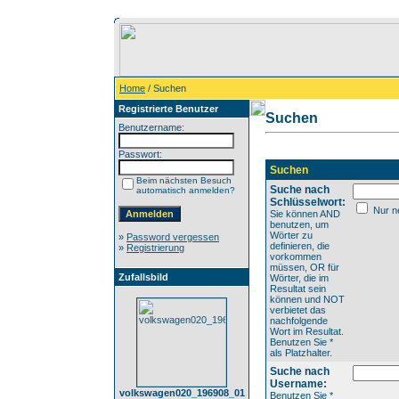
Home
/ Suchen
Registrierte Benutzer
Suchen
Benutzername:
Passwort:
Suchen
Beim nächsten Besuch
Suche nach
automatisch anmelden?
Schlüsselwort:
Nur ne
Sie können AND
benutzen, um
Wörter zu
»
Password vergessen
definieren, die
»
Registrierung
vorkommen
müssen, OR für
Zufallsbild
Wörter, die im
Resultat sein
können und NOT
verbietet das
nachfolgende
Wort im Resultat.
Benutzen Sie *
als Platzhalter.
Suche nach
Username:
volkswagen020_196908_01
Benutzen Sie *