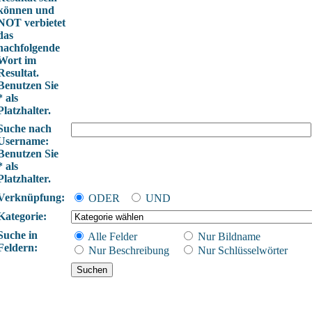
können und
NOT verbietet
das
nachfolgende
Wort im
Resultat.
Benutzen Sie
* als
Platzhalter.
Suche nach
Username:
Benutzen Sie
* als
Platzhalter.
Verknüpfung:
ODER
UND
Kategorie:
Suche in
Alle Felder
Nur Bildname
Feldern:
Nur Beschreibung
Nur Schlüsselwörter