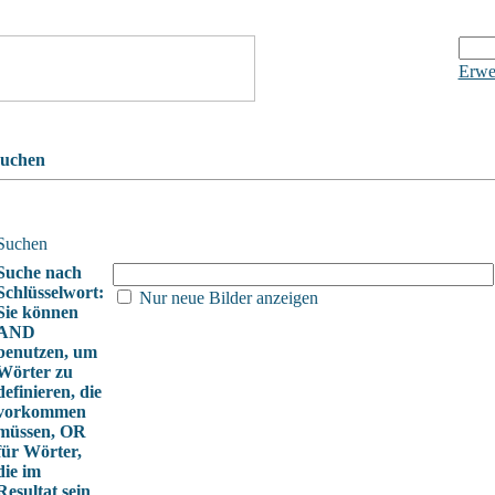
Erwe
uchen
Suchen
Suche nach
Schlüsselwort:
Nur neue Bilder anzeigen
Sie können
AND
benutzen, um
Wörter zu
definieren, die
vorkommen
müssen, OR
für Wörter,
die im
Resultat sein