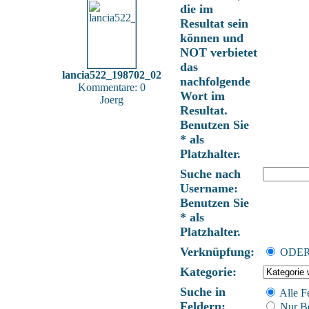
die im
Resultat sein
können und
NOT verbietet
das
lancia522_198702_02
nachfolgende
Kommentare: 0
Wort im
Joerg
Resultat.
Benutzen Sie
* als
Platzhalter.
Suche nach
Username:
Benutzen Sie
* als
Platzhalter.
Verknüpfung:
ODE
Kategorie:
Suche in
Alle F
Feldern:
Nur Be