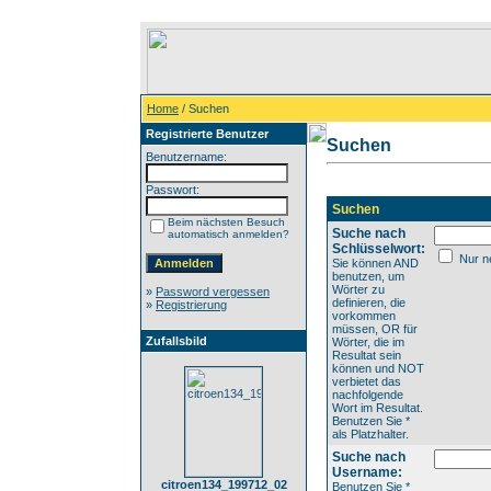
Home
/ Suchen
Registrierte Benutzer
Suchen
Benutzername:
Passwort:
Suchen
Beim nächsten Besuch
Suche nach
automatisch anmelden?
Schlüsselwort:
Nur ne
Sie können AND
benutzen, um
Wörter zu
»
Password vergessen
definieren, die
»
Registrierung
vorkommen
müssen, OR für
Zufallsbild
Wörter, die im
Resultat sein
können und NOT
verbietet das
nachfolgende
Wort im Resultat.
Benutzen Sie *
als Platzhalter.
Suche nach
Username:
citroen134_199712_02
Benutzen Sie *