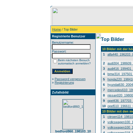
Home
/ Top Bilder
Registrierte Benutzer
Top Bilder
Benutzername:
10 Bilder mit der 
Passwort:
1
alfa440_196203_
Beim nächsten Besuch
2
audi304_198609
automatisch anmelden?
3
audi416_199401
4
bmw314_197501
»
Password vergessen
5
honda220_19841
»
Registrierung
6
hyundai630_200
7
mercedes610_19
Zufallsbild
8
nissan020_1980
9
opel436_197703
10
opel510_196611_
10 Bilder mit den 
1
citroen114_1981
2
volkswagen100_
3
volkswagen100_
bedford860_198103_10
4
volkswagen318_