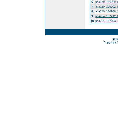
6
alfa020_196900_
7
alfa020_199702_
8
alfa120_200908_
9
alfa214_197212_
10
alfa214_197603_
Pow
Copyright