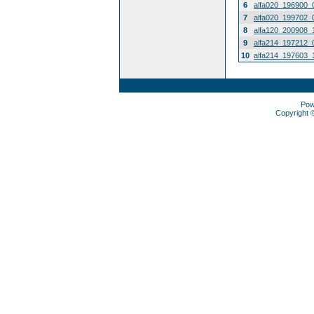
6
alfa020_196900_
7
alfa020_199702_
8
alfa120_200908_
9
alfa214_197212_
10
alfa214_197603_
Pow
Copyright