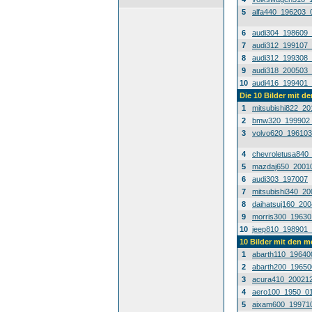
5
alfa440_196203_
6
audi304_198609
7
audi312_199107
8
audi312_199308
9
audi318_200503
10
audi416_199401
Die 10 Bilder mit d
1
mitsubishi822_2
2
bmw320_199902
3
volvo620_19610
4
chevroletusa840
5
mazdaj650_2001
6
audi303_197007
7
mitsubishi340_2
8
daihatsuj160_20
9
morris300_1963
10
jeep810_198901
10 Bilder mit den 
1
abarth110_19640
2
abarth200_1965
3
acura410_20021
4
aero100_1950_0
5
aixam600_19971