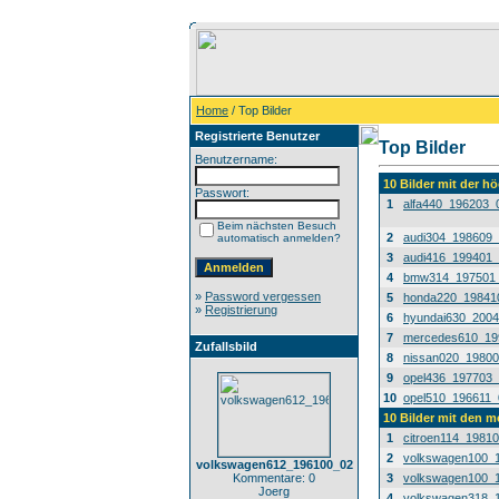
Home
/ Top Bilder
Registrierte Benutzer
Top Bilder
Benutzername:
10 Bilder mit der 
Passwort:
1
alfa440_196203_
Beim nächsten Besuch
2
audi304_198609
automatisch anmelden?
3
audi416_199401
4
bmw314_197501
»
Password vergessen
5
honda220_19841
»
Registrierung
6
hyundai630_200
7
mercedes610_19
Zufallsbild
8
nissan020_1980
9
opel436_197703
10
opel510_196611_
10 Bilder mit den 
1
citroen114_1981
2
volkswagen100_
volkswagen612_196100_02
Kommentare: 0
3
volkswagen100_
Joerg
4
volkswagen318_