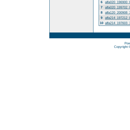
6
alfa020_196900_
7
alfa020_199702_
8
alfa120_200908_
9
alfa214_197212_
10
alfa214_197603_
Pow
Copyright