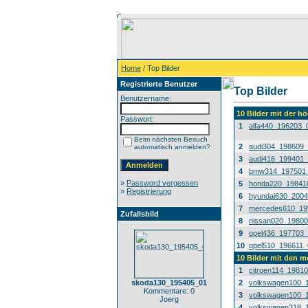
Home
/ Top Bilder
Registrierte Benutzer
Top Bilder
Benutzername:
10 Bilder mit der 
Passwort:
1
alfa440_196203_
Beim nächsten Besuch
2
audi304_198609
automatisch anmelden?
3
audi416_199401
4
bmw314_197501
»
Password vergessen
5
honda220_19841
»
Registrierung
6
hyundai630_200
7
mercedes610_19
Zufallsbild
8
nissan020_1980
9
opel436_197703
10
opel510_196611_
10 Bilder mit den 
1
citroen114_1981
skoda130_195405_01
2
volkswagen100_
Kommentare: 0
3
volkswagen100_
Joerg
4
volkswagen318_