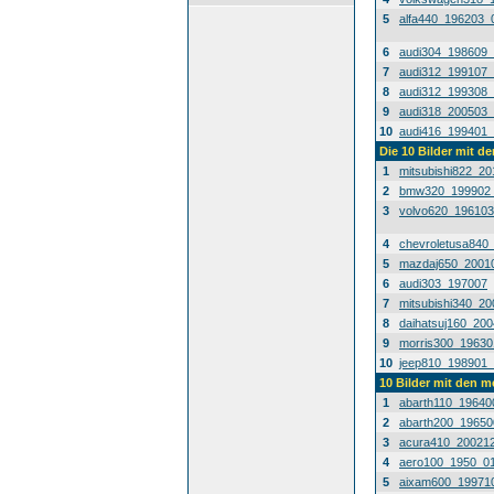
5
alfa440_196203_
6
audi304_198609
7
audi312_199107
8
audi312_199308
9
audi318_200503
10
audi416_199401
Die 10 Bilder mit d
1
mitsubishi822_2
2
bmw320_199902
3
volvo620_19610
4
chevroletusa840
5
mazdaj650_2001
6
audi303_197007
7
mitsubishi340_2
8
daihatsuj160_20
9
morris300_1963
10
jeep810_198901
10 Bilder mit den 
1
abarth110_19640
2
abarth200_1965
3
acura410_20021
4
aero100_1950_0
5
aixam600_19971