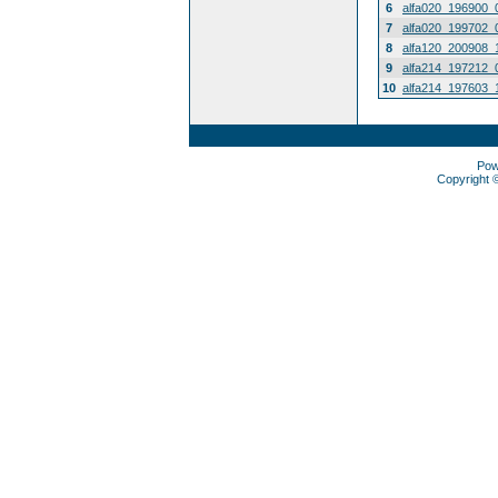
6
alfa020_196900_
7
alfa020_199702_
8
alfa120_200908_
9
alfa214_197212_
10
alfa214_197603_
Pow
Copyright