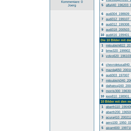
Kommentare: 0
5
alfa440_196203_
Joerg
6
audi304_198609
7
audi312_199107
8
audi312_199308
9
audi318_200503
10
audi416_199401
Die 10 Bilder mit d
1
mitsubishi822_2
2
bmw320_199902
3
volvo620_19610
4
chevroletusa840
5
mazdaj650_2001
6
audi303_197007
7
mitsubishi340_2
8
daihatsuj160_20
9
morris300_1963
10
jeep810_198901
10 Bilder mit den 
1
abarth110_19640
2
abarth200_1965
3
acura410_20021
4
aero100_1950_0
5
aixam600_19971