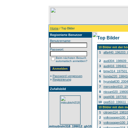
Home
/ Top Bilder
Registrierte Benutzer
Top Bilder
Benutzername:
10 Bilder mit der 
Passwort:
1
alfa440_196203_
Beim nächsten Besuch
2
audi304_198609
automatisch anmelden?
3
audi416_199401
4
bmw314_197501
»
Password vergessen
5
honda220_19841
»
Registrierung
6
hyundai630_200
7
mercedes610_19
Zufallsbild
8
nissan020_1980
9
opel436_197703
10
opel510_196611_
10 Bilder mit den 
1
citroen114_1981
2
volkswagen100_
3
volkswagen100_
mitsubishi318_199012_gb10
4
volkswagen318_