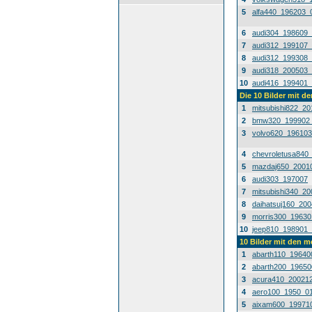
5
alfa440_196203_
6
audi304_198609
7
audi312_199107
8
audi312_199308
9
audi318_200503
10
audi416_199401
Die 10 Bilder mit d
1
mitsubishi822_2
2
bmw320_199902
3
volvo620_19610
4
chevroletusa840
5
mazdaj650_2001
6
audi303_197007
7
mitsubishi340_2
8
daihatsuj160_20
9
morris300_1963
10
jeep810_198901
10 Bilder mit den 
1
abarth110_19640
2
abarth200_1965
3
acura410_20021
4
aero100_1950_0
5
aixam600_19971