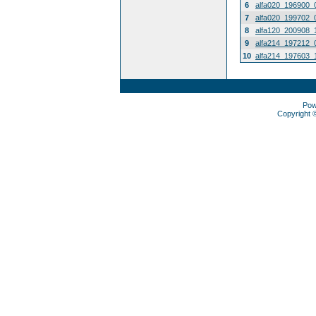
6
alfa020_196900_
7
alfa020_199702_
8
alfa120_200908_
9
alfa214_197212_
10
alfa214_197603_
Pow
Copyright