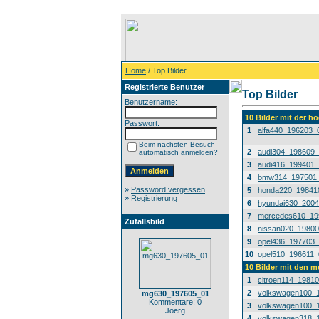
Home
/ Top Bilder
Registrierte Benutzer
Top Bilder
Benutzername:
10 Bilder mit der 
Passwort:
1
alfa440_196203_
Beim nächsten Besuch
2
audi304_198609
automatisch anmelden?
3
audi416_199401
4
bmw314_197501
»
Password vergessen
5
honda220_19841
»
Registrierung
6
hyundai630_200
7
mercedes610_19
Zufallsbild
8
nissan020_1980
9
opel436_197703
10
opel510_196611_
10 Bilder mit den 
1
citroen114_1981
2
volkswagen100_
mg630_197605_01
Kommentare: 0
3
volkswagen100_
Joerg
4
volkswagen318_