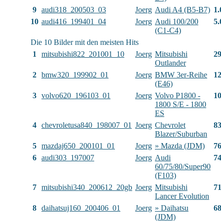
9
audi318_200503_03
Joerg
Audi A4 (B5-B7)
1.
10
audi416_199401_04
Joerg
Audi 100/200
5.
(C1-C4)
Die 10 Bilder mit den meisten Hits
1
mitsubishi822_201001_10
Joerg
Mitsubishi
2
Outlander
2
bmw320_199902_01
Joerg
BMW 3er-Reihe
1
(E46)
3
volvo620_196103_01
Joerg
Volvo P1800 -
1
1800 S/E - 1800
ES
4
chevroletusa840_198007_01
Joerg
Chevrolet
8
Blazer/Suburban
5
mazdaj650_200101_01
Joerg
» Mazda (JDM)
7
6
audi303_197007
Joerg
Audi
7
60/75/80/Super90
(F103)
7
mitsubishi340_200612_20gb
Joerg
Mitsubishi
7
Lancer Evolution
8
daihatsuj160_200406_01
Joerg
» Daihatsu
6
(JDM)