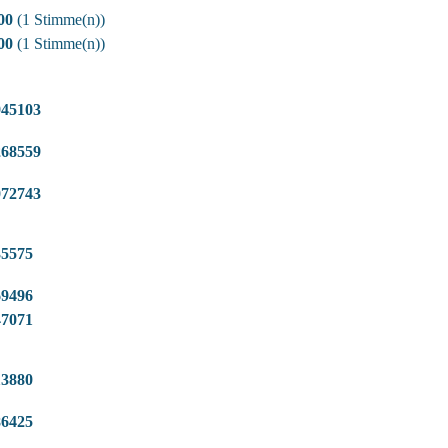
00
(1 Stimme(n))
00
(1 Stimme(n))
945103
268559
072743
35575
69496
47071
13880
86425