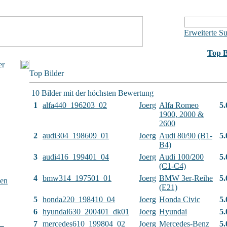
Erweiterte S
Top B
er
Top Bilder
10 Bilder mit der höchsten Bewertung
1
alfa440_196203_02
Joerg
Alfa Romeo
5.
1900, 2000 &
2600
2
audi304_198609_01
Joerg
Audi 80/90 (B1-
5.
B4)
3
audi416_199401_04
Joerg
Audi 100/200
5.
(C1-C4)
4
bmw314_197501_01
Joerg
BMW 3er-Reihe
5.
sen
(E21)
5
honda220_198410_04
Joerg
Honda Civic
5.
6
hyundai630_200401_dk01
Joerg
Hyundai
5.
7
mercedes610_199804_02
Joerg
Mercedes-Benz
5.