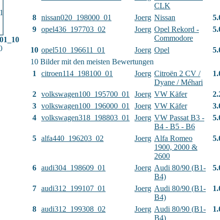
CLK
8
nissan020_198000_01
Joerg
Nissan
5.
9
opel436_197703_02
Joerg
Opel Rekord -
5.
Commodore
01_10
0
10
opel510_196611_01
Joerg
Opel
5.
10 Bilder mit den meisten Bewertungen
1
citroen114_198100_01
Joerg
Citroën 2 CV /
1.
Dyane / Méhari
2
volkswagen100_195700_01
Joerg
VW Käfer
2.
3
volkswagen100_196000_01
Joerg
VW Käfer
3.
4
volkswagen318_198803_01
Joerg
VW Passat B3 -
5.
B4 - B5 - B6
5
alfa440_196203_02
Joerg
Alfa Romeo
5.
1900, 2000 &
2600
6
audi304_198609_01
Joerg
Audi 80/90 (B1-
5.
B4)
7
audi312_199107_01
Joerg
Audi 80/90 (B1-
1.
B4)
8
audi312_199308_02
Joerg
Audi 80/90 (B1-
1.
B4)