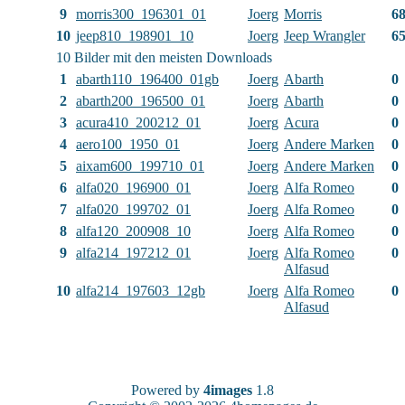
9
morris300_196301_01
Joerg
Morris
6
10
jeep810_198901_10
Joerg
Jeep Wrangler
6
10 Bilder mit den meisten Downloads
1
abarth110_196400_01gb
Joerg
Abarth
0
2
abarth200_196500_01
Joerg
Abarth
0
3
acura410_200212_01
Joerg
Acura
0
4
aero100_1950_01
Joerg
Andere Marken
0
5
aixam600_199710_01
Joerg
Andere Marken
0
6
alfa020_196900_01
Joerg
Alfa Romeo
0
7
alfa020_199702_01
Joerg
Alfa Romeo
0
8
alfa120_200908_10
Joerg
Alfa Romeo
0
9
alfa214_197212_01
Joerg
Alfa Romeo
0
Alfasud
10
alfa214_197603_12gb
Joerg
Alfa Romeo
0
Alfasud
Powered by
4images
1.8