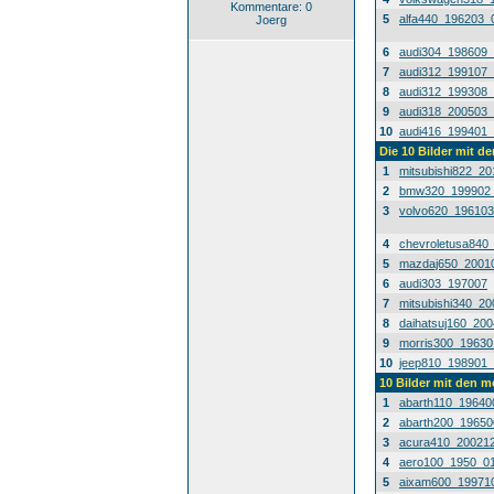
Kommentare: 0
5
alfa440_196203_
Joerg
6
audi304_198609
7
audi312_199107
8
audi312_199308
9
audi318_200503
10
audi416_199401
Die 10 Bilder mit d
1
mitsubishi822_2
2
bmw320_199902
3
volvo620_19610
4
chevroletusa840
5
mazdaj650_2001
6
audi303_197007
7
mitsubishi340_2
8
daihatsuj160_20
9
morris300_1963
10
jeep810_198901
10 Bilder mit den 
1
abarth110_19640
2
abarth200_1965
3
acura410_20021
4
aero100_1950_0
5
aixam600_19971