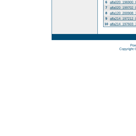
6
alfa020_196900_
7
alfa020_199702_
8
alfa120_200908_
9
alfa214_197212_
10
alfa214_197603_
Pow
Copyright