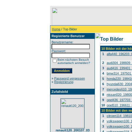
Home
/ Top Bilder
Registrierte Benutzer
Top Bilder
Benutzername:
10 Bilder mit der 
Passwort:
1
alfa440_196203_
Beim nächsten Besuch
2
audi304_198609
automatisch anmelden?
3
audi416_199401
4
bmw314_197501
»
Password vergessen
5
honda220_19841
»
Registrierung
6
hyundai630_200
7
mercedes610_19
Zufallsbild
8
nissan020_1980
9
opel436_197703
10
opel510_196611_
10 Bilder mit den 
1
citroen114_1981
2
volkswagen100_
3
volkswagen100_
renault120_200107_03
4
volkswagen318_