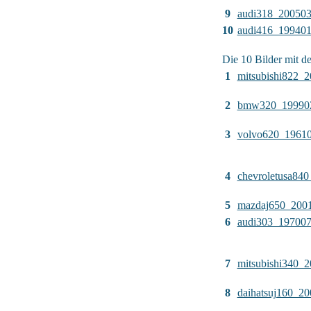
9
audi318_20050
10
audi416_19940
Die 10 Bilder mit d
1
mitsubishi822_
2
bmw320_19990
3
volvo620_1961
4
chevroletusa84
5
mazdaj650_200
6
audi303_19700
7
mitsubishi340_
8
daihatsuj160_2