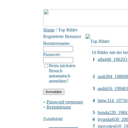
Home
/ Top Bilder
Registrierte Benutzer
Top Bilder
Benutzername:
10 Bilder mit der h
Passwort:
1
alfa440_196203
Beim nächsten
Besuch
automatisch
2
audi304_19860
anmelden?
3
audi416_19940
4
bmw314_19750
»
Password vergessen
»
Registrierung
5
honda220_1984
Zufallsbild
6
hyundai630_20
7
mercedes610_1