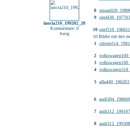
8
nissan020_1980
9
opel436_19770
lancia210_199202_20
Kommentare: 0
10
opel510_19661
Joerg
10 Bilder mit den 
1
citroen114_198
2
volkswagen100
3
volkswagen100
4
volkswagen318
5
alfa440_196203
6
audi304_19860
7
audi312_19910
8
audi312_19930