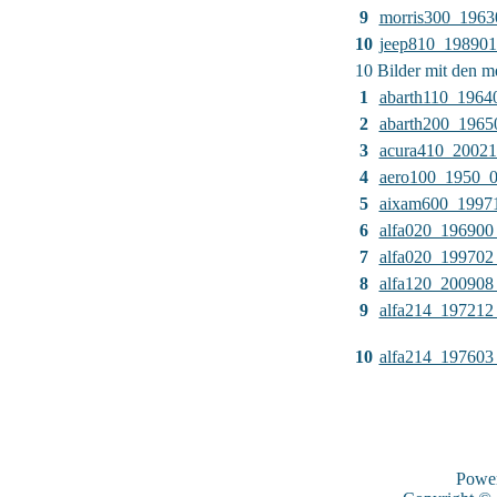
9
morris300_1963
10
jeep810_19890
10 Bilder mit den 
1
abarth110_1964
2
abarth200_1965
3
acura410_2002
4
aero100_1950_
5
aixam600_1997
6
alfa020_196900
7
alfa020_199702
8
alfa120_200908
9
alfa214_197212
10
alfa214_197603
Powe