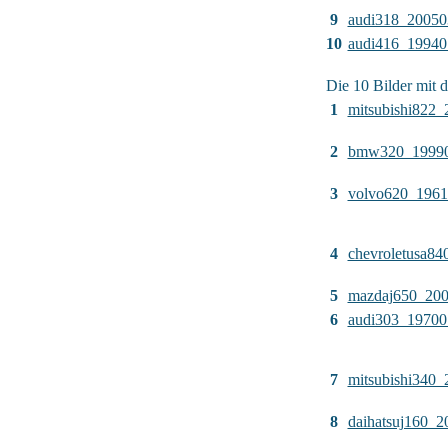
9
audi318_20050
10
audi416_19940
Die 10 Bilder mit d
1
mitsubishi822
2
bmw320_1999
3
volvo620_196
4
chevroletusa8
5
mazdaj650_20
6
audi303_19700
7
mitsubishi340
8
daihatsuj160_