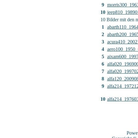
9
morris300_196
10
jeep810_19890
10 Bilder mit den
1
abarth110_196
2
abarth200_196
3
acura410_2002
4
aero100_1950_
5
aixam600_199
6
alfa020_19690
7
alfa020_19970
8
alfa120_20090
9
alfa214_19721
10
alfa214_19760
Powe