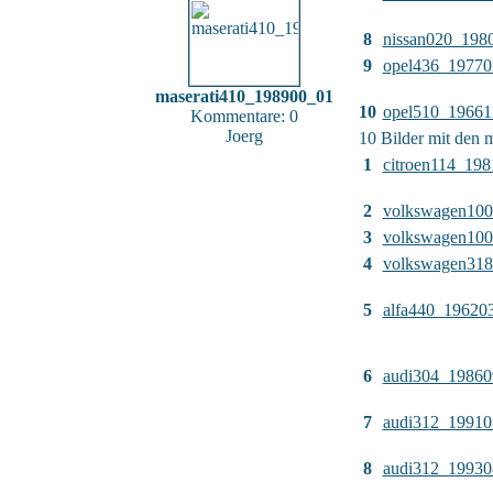
8
nissan020_198
9
opel436_19770
maserati410_198900_01
10
opel510_19661
Kommentare: 0
Joerg
10 Bilder mit den 
1
citroen114_19
2
volkswagen10
3
volkswagen10
4
volkswagen31
5
alfa440_19620
6
audi304_19860
7
audi312_19910
8
audi312_19930