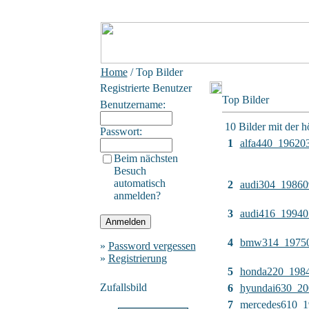
Home
/ Top Bilder
Registrierte Benutzer
Top Bilder
Benutzername:
10 Bilder mit der 
Passwort:
1
alfa440_19620
Beim nächsten
Besuch
automatisch
2
audi304_19860
anmelden?
3
audi416_19940
4
bmw314_1975
»
Password vergessen
»
Registrierung
5
honda220_198
Zufallsbild
6
hyundai630_2
7
mercedes610_