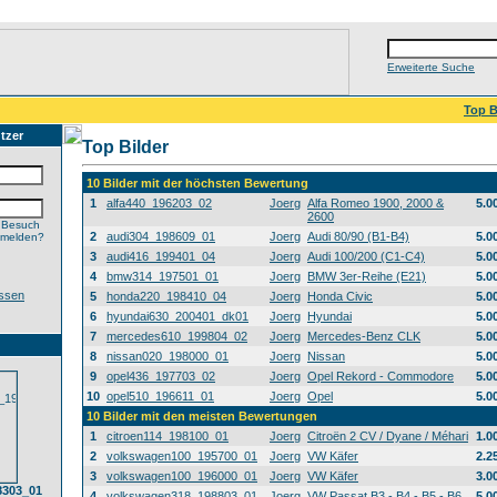
Erweiterte Suche
Top B
tzer
Top Bilder
10 Bilder mit der höchsten Bewertung
1
alfa440_196203_02
Joerg
Alfa Romeo 1900, 2000 &
5.0
2600
 Besuch
2
audi304_198609_01
Joerg
Audi 80/90 (B1-B4)
5.0
nmelden?
3
audi416_199401_04
Joerg
Audi 100/200 (C1-C4)
5.0
4
bmw314_197501_01
Joerg
BMW 3er-Reihe (E21)
5.0
ssen
5
honda220_198410_04
Joerg
Honda Civic
5.0
6
hyundai630_200401_dk01
Joerg
Hyundai
5.0
7
mercedes610_199804_02
Joerg
Mercedes-Benz CLK
5.0
8
nissan020_198000_01
Joerg
Nissan
5.0
9
opel436_197703_02
Joerg
Opel Rekord - Commodore
5.0
10
opel510_196611_01
Joerg
Opel
5.0
10 Bilder mit den meisten Bewertungen
1
citroen114_198100_01
Joerg
Citroën 2 CV / Dyane / Méhari
1.0
2
volkswagen100_195700_01
Joerg
VW Käfer
2.2
3
volkswagen100_196000_01
Joerg
VW Käfer
3.0
8303_01
4
volkswagen318_198803_01
Joerg
VW Passat B3 - B4 - B5 - B6
5.0