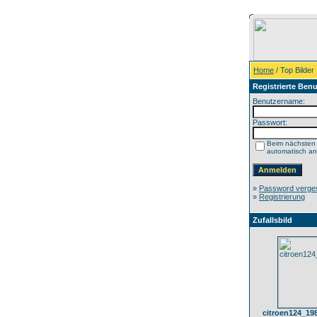
Home
/ Top Bilder
Registrierte Benu
Benutzername:
Passwort:
Beim nächsten
automatisch a
»
Password verge
»
Registrierung
Zufallsbild
citroen124_19