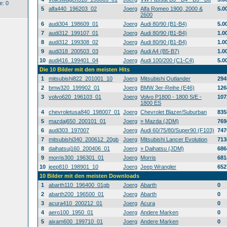
: 0
5
alfa440_196203_02
Joerg
Alfa Romeo 1900, 2000 &
5.0
2600
6
audi304_198609_01
Joerg
Audi 80/90 (B1-B4)
5.0
7
audi312_199107_01
Joerg
Audi 80/90 (B1-B4)
1.0
8
audi312_199308_02
Joerg
Audi 80/90 (B1-B4)
1.0
9
audi318_200503_03
Joerg
Audi A4 (B5-B7)
1.0
10
audi416_199401_04
Joerg
Audi 100/200 (C1-C4)
5.0
Die 10 Bilder mit den meisten Hits
1
mitsubishi822_201001_10
Joerg
Mitsubishi Outlander
294
2
bmw320_199902_01
Joerg
BMW 3er-Reihe (E46)
126
3
volvo620_196103_01
Joerg
Volvo P1800 - 1800 S/E -
107
1800 ES
4
chevroletusa840_198007_01
Joerg
Chevrolet Blazer/Suburban
835
5
mazdaj650_200101_01
Joerg
» Mazda (JDM)
769
6
audi303_197007
Joerg
Audi 60/75/80/Super90 (F103)
747
7
mitsubishi340_200612_20gb
Joerg
Mitsubishi Lancer Evolution
713
8
daihatsuj160_200406_01
Joerg
» Daihatsu (JDM)
686
9
morris300_196301_01
Joerg
Morris
681
10
jeep810_198901_10
Joerg
Jeep Wrangler
652
10 Bilder mit den meisten Downloads
1
abarth110_196400_01gb
Joerg
Abarth
0
2
abarth200_196500_01
Joerg
Abarth
0
3
acura410_200212_01
Joerg
Acura
0
4
aero100_1950_01
Joerg
Andere Marken
0
5
aixam600_199710_01
Joerg
Andere Marken
0