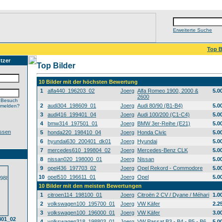
Erweiterte Suche
Top B
tzer
Top Bilder
10 Bilder mit der höchsten Bewertung
1
alfa440_196203_02
Joerg
Alfa Romeo 1900, 2000 &
5.0
2600
 Besuch
2
audi304_198609_01
Joerg
Audi 80/90 (B1-B4)
5.0
nmelden?
3
audi416_199401_04
Joerg
Audi 100/200 (C1-C4)
5.0
4
bmw314_197501_01
Joerg
BMW 3er-Reihe (E21)
5.0
ssen
5
honda220_198410_04
Joerg
Honda Civic
5.0
6
hyundai630_200401_dk01
Joerg
Hyundai
5.0
7
mercedes610_199804_02
Joerg
Mercedes-Benz CLK
5.0
8
nissan020_198000_01
Joerg
Nissan
5.0
9
opel436_197703_02
Joerg
Opel Rekord - Commodore
5.0
10
opel510_196611_01
Joerg
Opel
5.0
10 Bilder mit den meisten Bewertungen
1
citroen114_198100_01
Joerg
Citroën 2 CV / Dyane / Méhari
1.0
2
volkswagen100_195700_01
Joerg
VW Käfer
2.2
3
volkswagen100_196000_01
Joerg
VW Käfer
3.0
01_02
4
volkswagen318_198803_01
Joerg
VW Passat B3 - B4 - B5 - B6
5.0