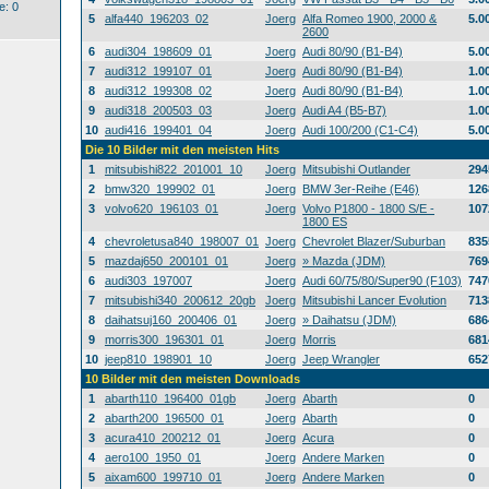
: 0
5
alfa440_196203_02
Joerg
Alfa Romeo 1900, 2000 &
5.0
2600
6
audi304_198609_01
Joerg
Audi 80/90 (B1-B4)
5.0
7
audi312_199107_01
Joerg
Audi 80/90 (B1-B4)
1.0
8
audi312_199308_02
Joerg
Audi 80/90 (B1-B4)
1.0
9
audi318_200503_03
Joerg
Audi A4 (B5-B7)
1.0
10
audi416_199401_04
Joerg
Audi 100/200 (C1-C4)
5.0
Die 10 Bilder mit den meisten Hits
1
mitsubishi822_201001_10
Joerg
Mitsubishi Outlander
294
2
bmw320_199902_01
Joerg
BMW 3er-Reihe (E46)
126
3
volvo620_196103_01
Joerg
Volvo P1800 - 1800 S/E -
107
1800 ES
4
chevroletusa840_198007_01
Joerg
Chevrolet Blazer/Suburban
835
5
mazdaj650_200101_01
Joerg
» Mazda (JDM)
769
6
audi303_197007
Joerg
Audi 60/75/80/Super90 (F103)
747
7
mitsubishi340_200612_20gb
Joerg
Mitsubishi Lancer Evolution
713
8
daihatsuj160_200406_01
Joerg
» Daihatsu (JDM)
686
9
morris300_196301_01
Joerg
Morris
681
10
jeep810_198901_10
Joerg
Jeep Wrangler
652
10 Bilder mit den meisten Downloads
1
abarth110_196400_01gb
Joerg
Abarth
0
2
abarth200_196500_01
Joerg
Abarth
0
3
acura410_200212_01
Joerg
Acura
0
4
aero100_1950_01
Joerg
Andere Marken
0
5
aixam600_199710_01
Joerg
Andere Marken
0