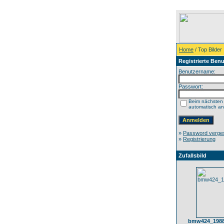
Home
/ Top Bilder
Registrierte Benu
Benutzername:
Passwort:
Beim nächsten
automatisch a
»
Password verge
»
Registrierung
Zufallsbild
bmw424_1988