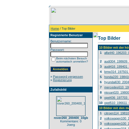
Home
/ Top Bilder
Registrierte Benutzer
Top Bilder
Benutzername:
10 Bilder mit der 
Passwort:
1
alfa440_196203_
Beim nächsten Besuch
2
audi304_198609
automatisch anmelden?
3
audi416_199401
4
bmw314_197501
»
Password vergessen
5
honda220_19841
»
Registrierung
6
hyundai630_200
7
mercedes610_19
Zufallsbild
8
nissan020_1980
9
opel436_197703
10
opel510_196611_
10 Bilder mit den 
1
citroen114_1981
rover260_200400_10gb
2
volkswagen100_
Kommentare: 0
3
volkswagen100_
Joerg
4
volkswagen318_