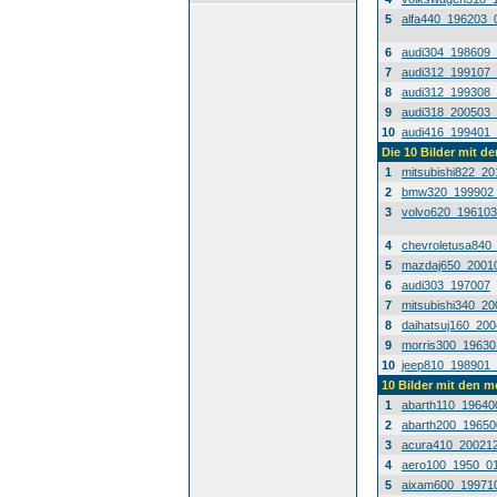
5
alfa440_196203_
6
audi304_198609
7
audi312_199107
8
audi312_199308
9
audi318_200503
10
audi416_199401
Die 10 Bilder mit d
1
mitsubishi822_2
2
bmw320_199902
3
volvo620_19610
4
chevroletusa840
5
mazdaj650_2001
6
audi303_197007
7
mitsubishi340_2
8
daihatsuj160_20
9
morris300_1963
10
jeep810_198901
10 Bilder mit den 
1
abarth110_19640
2
abarth200_1965
3
acura410_20021
4
aero100_1950_0
5
aixam600_19971