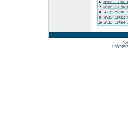
6
alfa020_196900_
7
alfa020_199702_
8
alfa120_200908_
9
alfa214_197212_
10
alfa214_197603_
Pow
Copyright